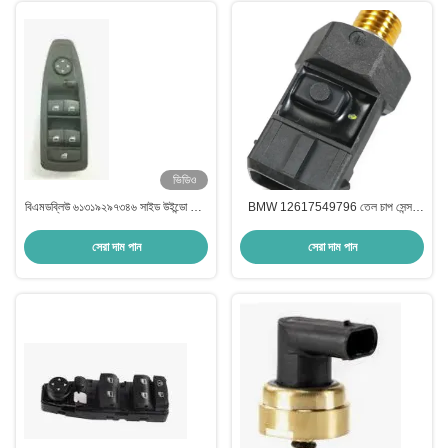
ভিডিও
বিএমডব্লিউ ৬১৩১৯২৯৭৩৪৬ সাইড উইন্ডো ট্রিম
BMW 12617549796 তেল চাপ সেন্সর
ক্ষয় প্রতিরোধের জলরোধী
ক্ষয় প্রতিরোধী ট্রান্সমিশন চাপ সেন্সর
সেরা দাম পান
সেরা দাম পান