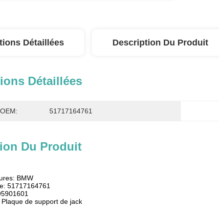
tions Détaillées
Description Du Produit
ions Détaillées
° OEM:
51717164761
ion Du Produit
itures: BMW
ce: 51717164761
895901601
 Plaque de support de jack