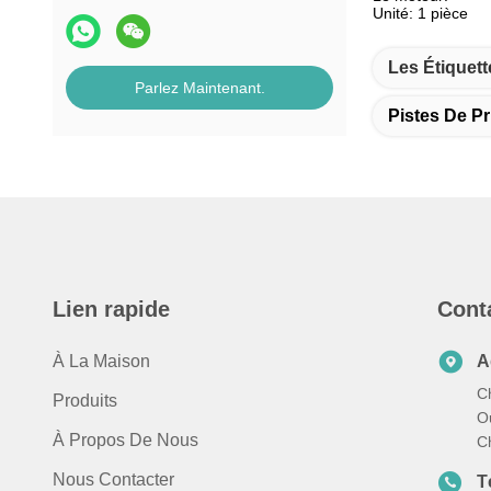
Unité: 1 pièce
Les Étiquett
Parlez Maintenant.
Pistes De Pr
Lien rapide
Cont
À La Maison
A
C
Produits
Ou
À Propos De Nous
C
Nous Contacter
T