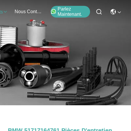
Parlez
Nous Contacter
ts
Maintenant.
BMW 51717164761 Pièces D'entretien