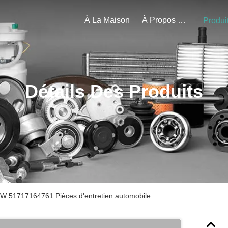
À La Maison
À Propos De Nous
Produi
Détails Des Produits
W 51717164761 Pièces d'entretien automobile