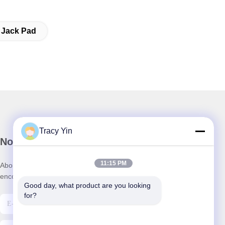
 Jack Pad
Tracy Yin
Notre newsletter
11:15 PM
Abonnez-vous à notre newsletter pour des réductions et plus
encore.
Good day, what product are you looking 
for?