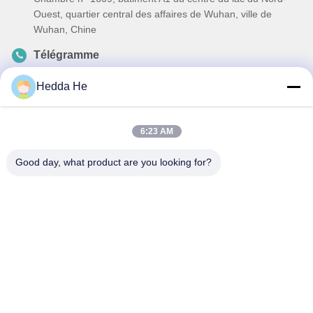
Ouest, quartier central des affaires de Wuhan, ville de
Wuhan, Chine
Télégramme
86-27-84889388
Hedda He
E-mail
Ada.Zhang@tonnano.com
6:23 AM
Good day, what product are you looking for?
Politique de confidentialité
|
Plan du site
| La Chine est bonne.
Qualité Pièces pour moteurs automobiles Le fournisseur. 2024-
2025 Hubei Tonnano Auto Parts Co., Ltd. Tout. Les droits sont
réservés.