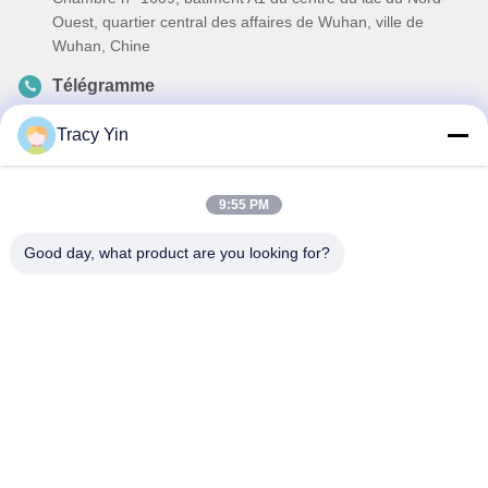
Ouest, quartier central des affaires de Wuhan, ville de
Wuhan, Chine
Télégramme
86-27-84889388
Tracy Yin
E-mail
Ada.Zhang@tonnano.com
9:55 PM
Good day, what product are you looking for?
Politique de confidentialité
|
Plan du site
| La Chine est bonne.
Qualité Pièces pour moteurs automobiles Le fournisseur. 2024-
2025 Hubei Tonnano Auto Parts Co., Ltd. Tout. Les droits sont
réservés.