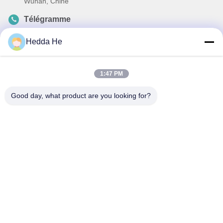
Wuhan, Chine
Télégramme
86-27-84889388
Hedda He
E-mail
Ada.Zhang@tonnano.com
1:47 PM
Good day, what product are you looking for?
Politique de confidentialité
|
Plan du site
| La Chine est bonne.
Qualité Pièces pour moteurs automobiles Le fournisseur. 2024-
2025 Hubei Tonnano Auto Parts Co., Ltd. Tout. Les droits sont
réservés.