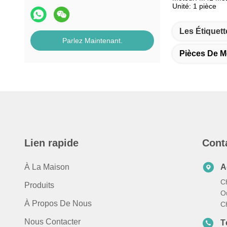
Unité: 1 pièce
Les Étiquett
Parlez Maintenant.
Pièces De M
Lien rapide
Cont
À La Maison
A
C
Produits
Ou
À Propos De Nous
C
Nous Contacter
T