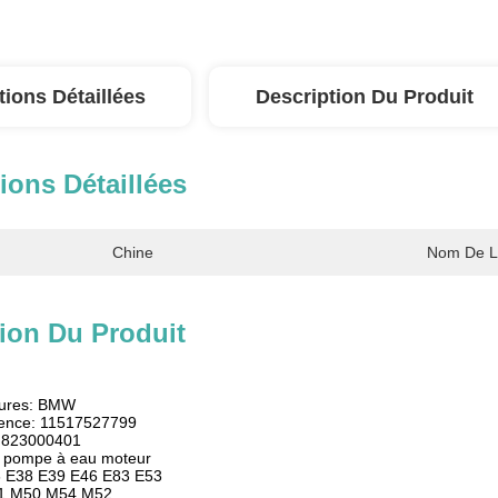
tions Détaillées
Description Du Produit
ions Détaillées
Chine
Nom De L
ion Du Produit
itures: BMW
rence: 11517527799
: 823000401
: pompe à eau moteur
6 E38 E39 E46 E83 E53
51 M50 M54 M52