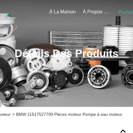
À La Maison
À Propos De Nous
Produi
Détails Des Produits
moteur
>
BMW 11517527799 Pièces moteur Pompe à eau moteur