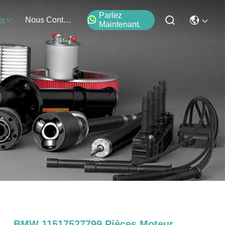
Parlez
Nous Contacter
ts
Maintenant.
BMW 11517527799 Pièces Moteur