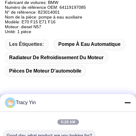
Fabricant de voitures: BMW
Numéro de référence OEM: 64119197085
N° de référence: 823014001
Nom de la pièce: pompe à eau auxiliaire
Modèle: E70 F15 E71 F16
Moteur: diesel N57
Unité: 1 pièce
Les Étiquettes:
Pompe À Eau Automatique
Radiateur De Refroidissement Du Moteur
Pièces De Moteur D'automobile
Tracy Yin
Contactez rapidement
5:29 AM
Adresse
Chambre n° 1609, bâtiment A1 du centre du lac du Nord-
Good day, what product are you looking for?