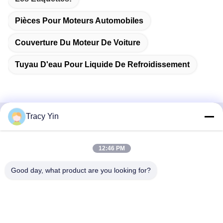
Pièces Pour Moteurs Automobiles
Couverture Du Moteur De Voiture
Tuyau D'eau Pour Liquide De Refroidissement
Tracy Yin
Contactez rapidement
12:46 PM
Adresse
Chambre n° 1609, bâtiment A1 du centre du lac du Nord-
Good day, what product are you looking for?
Ouest, quartier central des affaires de Wuhan, ville de
Wuhan, Chine
Télégramme
86-27-84889388