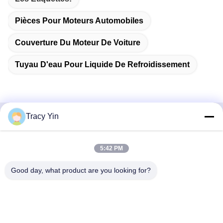
Pièces Pour Moteurs Automobiles
Couverture Du Moteur De Voiture
Tuyau D'eau Pour Liquide De Refroidissement
Tracy Yin
Contactez rapidement
5:42 PM
Adresse
Chambre n° 1609, bâtiment A1 du centre du lac du Nord-
Good day, what product are you looking for?
Ouest, quartier central des affaires de Wuhan, ville de
Wuhan, Chine
Télégramme
86-27-84889388