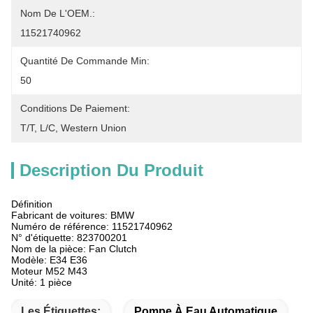
Nom De L'OEM.:
11521740962
Quantité De Commande Min:
50
Conditions De Paiement:
T/T, L/C, Western Union
Description Du Produit
Définition
Fabricant de voitures: BMW
Numéro de référence: 11521740962
N° d'étiquette: 823700201
Nom de la pièce: Fan Clutch
Modèle: E34 E36
Moteur M52 M43
Unité: 1 pièce
Les Étiquettes:
Pompe À Eau Automatique