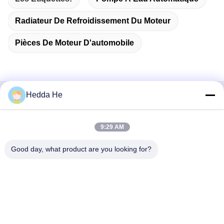
Radiateur De Refroidissement Du Moteur
Pièces De Moteur D'automobile
Hedda He
Contactez rapidement
9:29 AM
Adresse
Chambre n° 1609, bâtiment A1 du centre du lac du Nord-
Good day, what product are you looking for?
Ouest, quartier central des affaires de Wuhan, ville de
Wuhan, Chine
Télégramme
86-27-84889388
E-mail