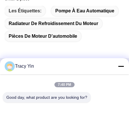
Les Étiquettes:
Pompe À Eau Automatique
Radiateur De Refroidissement Du Moteur
Pièces De Moteur D'automobile
Tracy Yin
Contactez rapidement
7:40 PM
Adresse
Chambre n° 1609, bâtiment A1 du centre du lac du Nord-
Good day, what product are you looking for?
Ouest, quartier central des affaires de Wuhan, ville de
Wuhan, Chine
Télégramme
86-27-84889388