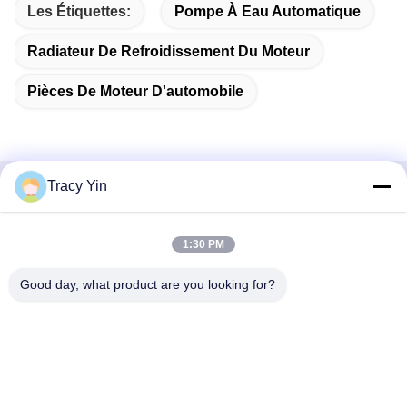
Les Étiquettes:
Pompe À Eau Automatique
Radiateur De Refroidissement Du Moteur
Pièces De Moteur D'automobile
Tracy Yin
Contactez rapidement
1:30 PM
Adresse
Chambre n° 1609, bâtiment A1 du centre du lac du Nord-
Good day, what product are you looking for?
Ouest, quartier central des affaires de Wuhan, ville de
Wuhan, Chine
Télégramme
86-27-84889388