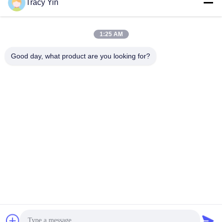
Tracy Yin
E-mail
Ada.Zhang@tonnano.com
1:25 AM
Good day, what product are you looking for?
Politique de confidentialité
|
Plan du site
| La Chine est bonne.
Qualité Pièces pour moteurs automobiles Le fournisseur. 2024-
2025 Hubei Tonnano Auto Parts Co., Ltd. Tout. Les droits sont
réservés.