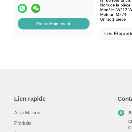
N° de référence
Nom de la pièce:
Modèle: W212 
Moteur: M274
Unité: 1 pièce
Parlez Maintenant.
Les Étiquett
Lien rapide
Cont
À La Maison
A
C
Produits
Ou