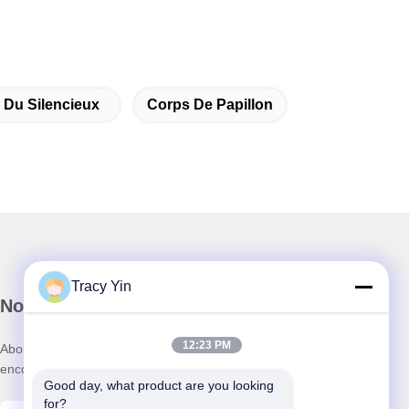
Du Silencieux
Corps De Papillon
Tracy Yin
Notre newsletter
12:23 PM
Abonnez-vous à notre newsletter pour des réductions et plus
encore.
Good day, what product are you looking 
for?