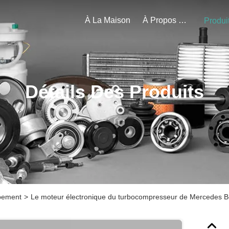
À La Maison
À Propos De Nous
Produi
Détails Des Produits
pement
>
Le moteur électronique du turbocompresseur de Mercedes