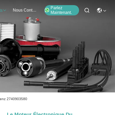
Parlez
Nous Contacter
ts
Maintenant.
 Benz 2740903580
Le Moteur Électronique Du