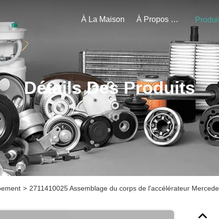
À La Maison
À Propos De Nous
Produi
Détails Des Produits
pement
>
2711410025 Assemblage du corps de l'accélérateur Mercede