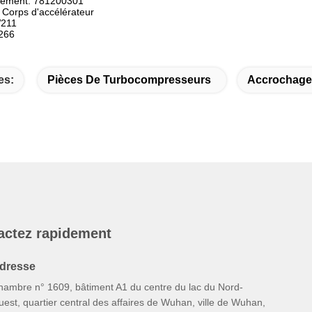
ssement: 781200301
 Corps d'accélérateur
W211
266
es:
Pièces De Turbocompresseurs
Accrochage 
actez rapidement
dresse
hambre n° 1609, bâtiment A1 du centre du lac du Nord-
est, quartier central des affaires de Wuhan, ville de Wuhan,