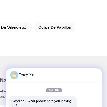
Du Silencieux
Corps De Papillon
Tracy Yin
Notre newsletter
2:45 PM
Abonnez-vous à notre newsletter pour des réductions et plus
encore.
Good day, what product are you looking 
for?