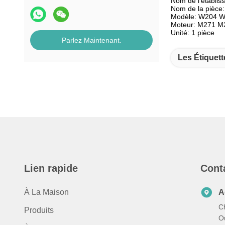
Nom de l'établi
Nom de la pièce:
Modèle: W204 
Moteur: M271 M
Unité: 1 pièce
Parlez Maintenant.
Les Étiquett
Lien rapide
Cont
À La Maison
A
C
Produits
Ou