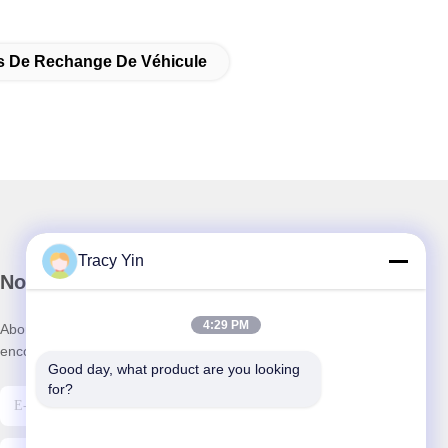
s De Rechange De Véhicule
Tracy Yin
Notre newsletter
4:29 PM
Abonnez-vous à notre newsletter pour des réductions et plus
encore.
Good day, what product are you looking 
for?