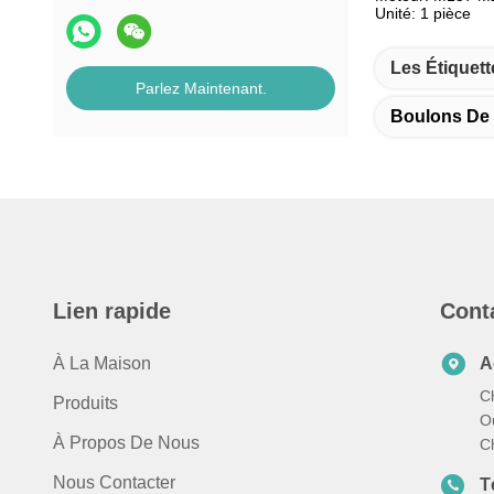
Unité: 1 pièce
Les Étiquett
Parlez Maintenant.
Boulons De 
Lien rapide
Cont
À La Maison
A
C
Produits
Ou
À Propos De Nous
C
Nous Contacter
T