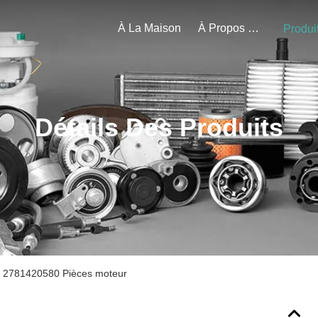
À La Maison
À Propos De Nous
Produi
Détails Des Produits
 2781420580 Pièces moteur