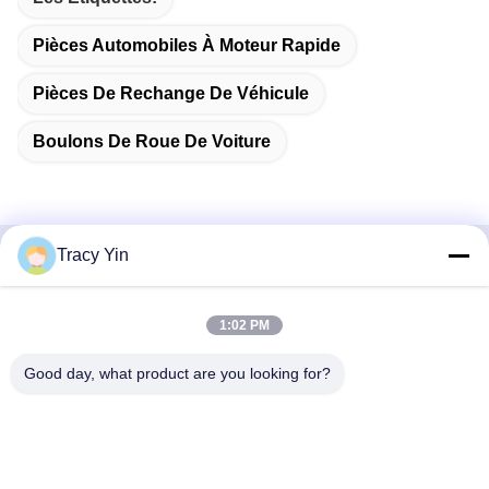
Pièces Automobiles À Moteur Rapide
Pièces De Rechange De Véhicule
Boulons De Roue De Voiture
Tracy Yin
Contactez rapidement
1:02 PM
Adresse
Chambre n° 1609, bâtiment A1 du centre du lac du Nord-
Good day, what product are you looking for?
Ouest, quartier central des affaires de Wuhan, ville de
Wuhan, Chine
Télégramme
86-27-84889388