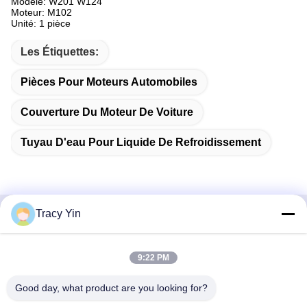
Modèle: W201 W124
Moteur: M102
Unité: 1 pièce
Les Étiquettes:
Pièces Pour Moteurs Automobiles
Couverture Du Moteur De Voiture
Tuyau D'eau Pour Liquide De Refroidissement
Tracy Yin
Contactez rapidement
9:22 PM
Adresse
Chambre n° 1609, bâtiment A1 du centre du lac du Nord-
Good day, what product are you looking for?
Ouest, quartier central des affaires de Wuhan, ville de