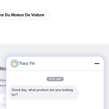
re Du Moteur De Voiture
Tracy Yin
Notre newsletter
8:57 AM
Abonnez-vous à notre newsletter pour des réductions et plus
encore.
Good day, what product are you looking 
for?