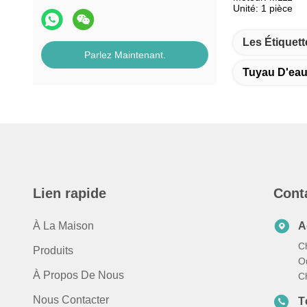
Unité: 1 pièce
Les Étiquett
Parlez Maintenant.
Tuyau D'eau
Lien rapide
Cont
À La Maison
A
C
Produits
Ou
À Propos De Nous
C
Nous Contacter
T