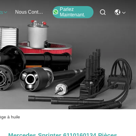
Parlez
Nous Contacter
ts
Maintenant.
ège à huile
Mercedes Sprinter 6110160134 Pièces