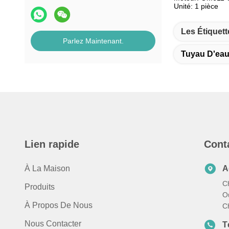
Unité: 1 pièce
Les Étiquett
Parlez Maintenant.
Tuyau D'eau
Lien rapide
Cont
À La Maison
A
C
Produits
Ou
À Propos De Nous
C
Nous Contacter
T