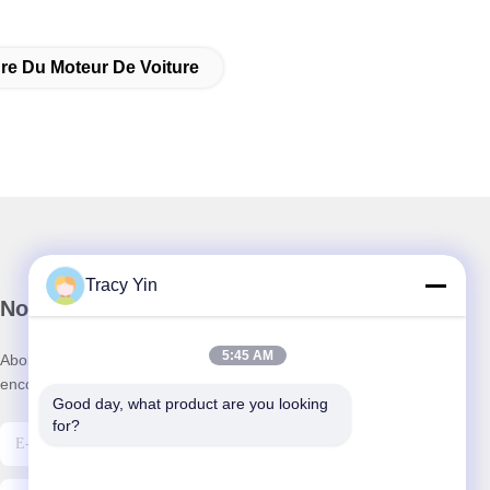
re Du Moteur De Voiture
Tracy Yin
Notre newsletter
5:45 AM
Abonnez-vous à notre newsletter pour des réductions et plus
encore.
Good day, what product are you looking 
for?