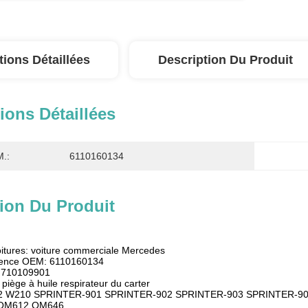
tions Détaillées
Description Du Produit
ions Détaillées
.:
6110160134
ion Du Produit
oitures: voiture commerciale Mercedes
rence OEM: 6110160134
: 710109901
piège à huile respirateur du carter
02 W210 SPRINTER-901 SPRINTER-902 SPRINTER-903 SPRINTER-9
 OM612 OM646