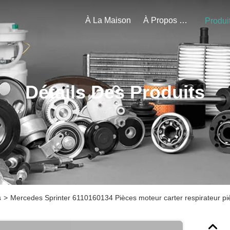
À La Maison
À Propos De Nous
Produi
Détails Des Produits
s
>
Mercedes Sprinter 6110160134 Pièces moteur carter respirateur pi