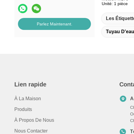
Unité: 1 pièce
Les Étiquett
Parlez Maintenant.
Tuyau D'eau
Lien rapide
Cont
À La Maison
A
C
Produits
Ou
À Propos De Nous
C
Nous Contacter
T