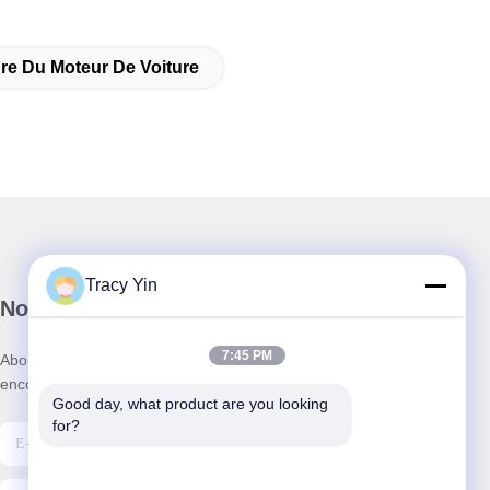
re Du Moteur De Voiture
Tracy Yin
Notre newsletter
7:45 PM
Abonnez-vous à notre newsletter pour des réductions et plus
encore.
Good day, what product are you looking 
for?