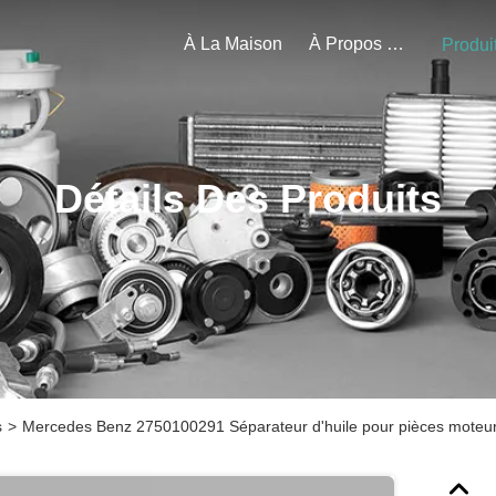
À La Maison
À Propos De Nous
Produi
Détails Des Produits
s
>
Mercedes Benz 2750100291 Séparateur d'huile pour pièces moteu