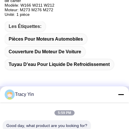
de carter
Modèle: W166 W211 W212
Moteur: M273 M276 M272
Unité: 1 pièce
Les Étiquettes:
Pièces Pour Moteurs Automobiles
Couverture Du Moteur De Voiture
Tuyau D'eau Pour Liquide De Refroidissement
Tracy Yin
Contactez rapidement
5:59 PM
Adresse
Chambre n° 1609, bâtiment A1 du centre du lac du Nord-
Good day, what product are you looking for?
Ouest, quartier central des affaires de Wuhan, ville de