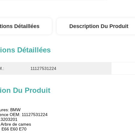
tions Détaillées
Description Du Produit
ions Détaillées
.:
11127531224
ion Du Produit
itures: BMW
rence OEM: 11127531224
813203201
: Arbre de cames
5 E66 E60 E70