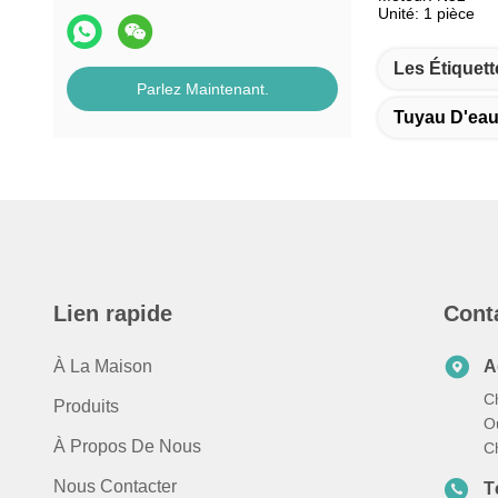
Unité: 1 pièce
Les Étiquett
Parlez Maintenant.
Tuyau D'eau
Lien rapide
Cont
À La Maison
A
C
Produits
Ou
À Propos De Nous
C
Nous Contacter
T