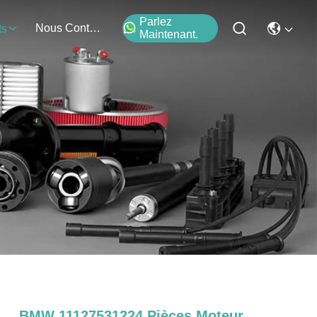
Parlez
Nous Contacter
ts
Maintenant.
BMW 11127531224 Pièces Moteur