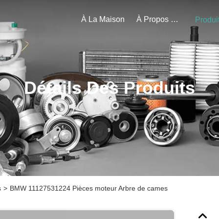
À La Maison
À Propos De Nous
Produi
Détails Des Produits
s
>
BMW 11127531224 Pièces moteur Arbre de cames