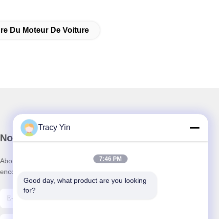
re Du Moteur De Voiture
Tracy Yin
Notre newsletter
7:46 PM
Abonnez-vous à notre newsletter pour des réductions et plus
encore.
Good day, what product are you looking 
for?