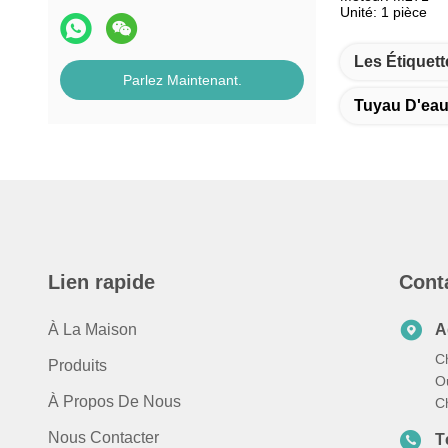
Unité: 1 pièce
Les Étiquett
Parlez Maintenant.
Tuyau D'eau
Lien rapide
Cont
À La Maison
A
C
Produits
Ou
À Propos De Nous
C
Nous Contacter
T