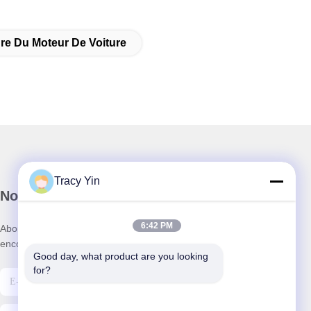
re Du Moteur De Voiture
Tracy Yin
Notre newsletter
6:42 PM
Abonnez-vous à notre newsletter pour des réductions et plus
encore.
Good day, what product are you looking 
for?