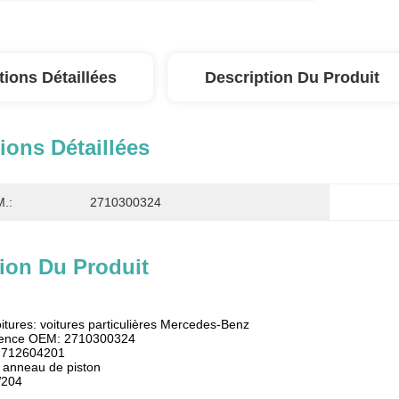
tions Détaillées
Description Du Produit
ions Détaillées
.:
2710300324
ion Du Produit
oitures: voitures particulières Mercedes-Benz
rence OEM: 2710300324
: 712604201
 anneau de piston
W204