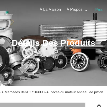
À La Maison
À Propos De Nous
Produi
Détails Des Produits
s
>
Mercedes Benz 2710300324 Pièces du moteur anneau de piston