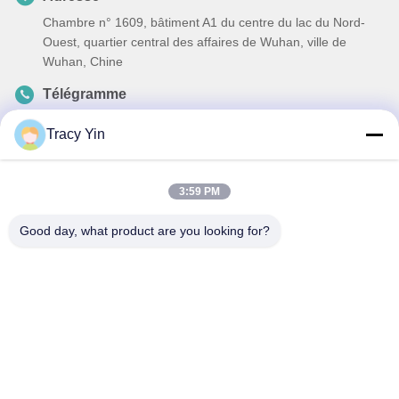
Chambre n° 1609, bâtiment A1 du centre du lac du Nord-
Ouest, quartier central des affaires de Wuhan, ville de
Wuhan, Chine
Télégramme
86-27-84889388
Tracy Yin
E-mail
Ada.Zhang@tonnano.com
3:59 PM
Good day, what product are you looking for?
Politique de confidentialité
|
Plan du site
| La Chine est bonne.
Qualité Pièces pour moteurs automobiles Le fournisseur. 2024-
2025 Hubei Tonnano Auto Parts Co., Ltd. Tout. Les droits sont
réservés.