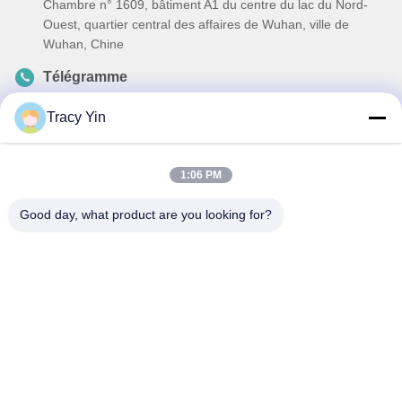
Chambre n° 1609, bâtiment A1 du centre du lac du Nord-
Ouest, quartier central des affaires de Wuhan, ville de
Wuhan, Chine
Télégramme
86-27-84889388
Tracy Yin
E-mail
Ada.Zhang@tonnano.com
1:06 PM
Good day, what product are you looking for?
Politique de confidentialité
|
Plan du site
| La Chine est bonne.
Qualité Pièces pour moteurs automobiles Le fournisseur. 2024-
2025 Hubei Tonnano Auto Parts Co., Ltd. Tout. Les droits sont
réservés.