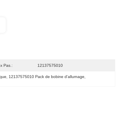
x Pas.:
12137575010
ique
, 
12137575010 Pack de bobine d'allumage
, 