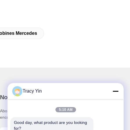
obines Mercedes
Tracy Yin
Notre newsletter
5:10 AM
Abonnez-vous à notre newsletter pour des réductions et plus
encore.
Good day, what product are you looking 
for?