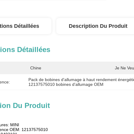
tions Détaillées
Description Du Produit
ions Détaillées
Chine
Je Ne Veu
Pack de bobines d'allumage à haut rendement énergét
ence:
12137575010 bobines d'allumage OEM
ion Du Produit
tures: MINI
rence OEM: 12137575010