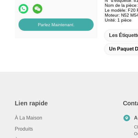
N° d'étiquette: 
Nom de la pièce:
Le modèle: F20
Moteur: N52 M5
Unité: 1 pièce
Parlez Maintenant.
Les Étiquett
Un Paquet 
Lien rapide
Cont
À La Maison
A
C
Produits
Ou