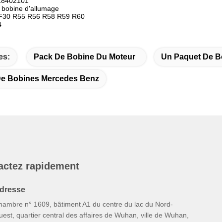
818402101
 bobine d'allumage
 F30 R55 R56 R58 R59 R60
4
es:
Pack De Bobine Du Moteur
Un Paquet De B
De Bobines Mercedes Benz
actez rapidement
dresse
hambre n° 1609, bâtiment A1 du centre du lac du Nord-
est, quartier central des affaires de Wuhan, ville de Wuhan,