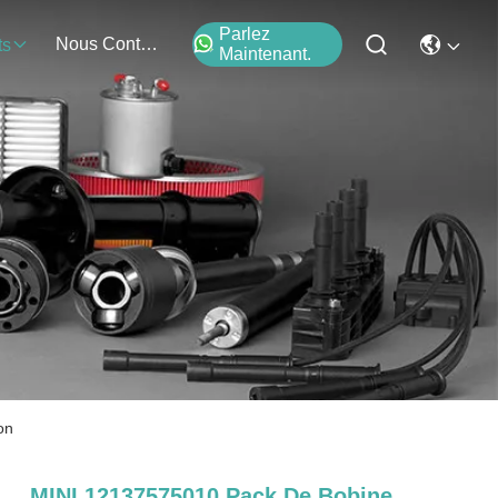
Parlez
Nous Contacter
ts
Maintenant.
on
MINI 12137575010 Pack De Bobine