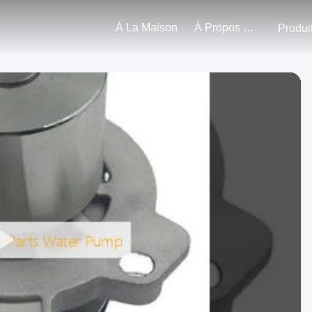
À La Maison
À Propos De Nous
Produi