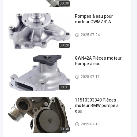
00:30
Pompes à eau pour
moteur GWMZ41A
Auto Water Pump
2025-07-24
00:20
GWN42A Pièces moteur
Pompe à eau
Auto Water Pump
2025-07-17
00:31
11510393340 Pièces
moteur BMW pompe à
eau
Auto Water Pump
2025-07-10
00:30