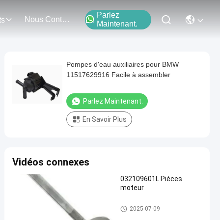
Parlez
Nous Contacter
ts
Maintenant.
Pompes d'eau auxiliaires pour BMW
11517629916 Facile à assembler
Parlez Maintenant.
En Savoir Plus
Vidéos connexes
032109601L Pièces
moteur
Pièces pour moteurs automobi
2025-07-09
les