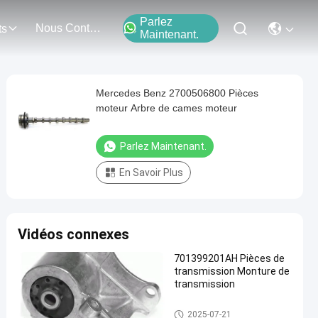
Parlez
Nous Contacter
ts
Maintenant.
Mercedes Benz 2700506800 Pièces
moteur Arbre de cames moteur
Parlez Maintenant.
En Savoir Plus
Vidéos connexes
701399201AH Pièces de
transmission Monture de
transmission
Pièces pour moteurs automobi
2025-07-21