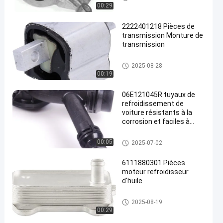
les
00:29
2222401218 Pièces de
transmission Monture de
transmission
Pièces pour moteurs automobi
2025-08-28
les
00:19
06E121045R tuyaux de
refroidissement de
voiture résistants à la
corrosion et faciles à
installer
Pièces pour moteurs automobi
00:05
2025-07-02
les
6111880301 Pièces
moteur refroidisseur
d'huile
Pièces pour moteurs automobi
2025-08-19
les
00:29