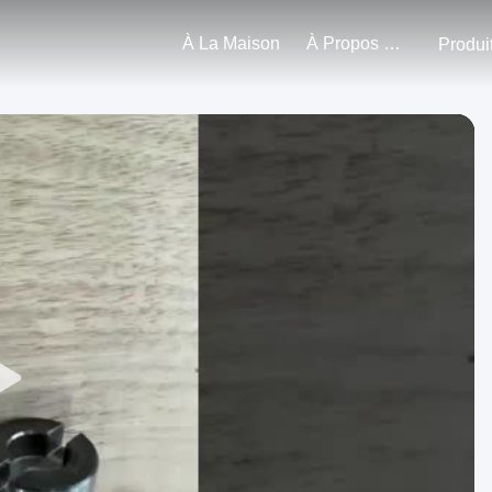
À La Maison
À Propos De Nous
Produi