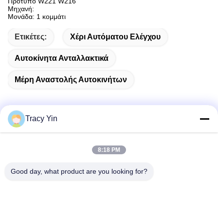
Πρότυπο W221 W216
Μηχανή:
Μονάδα: 1 κομμάτι
Ετικέτες:
Χέρι Αυτόματου Ελέγχου
Αυτοκίνητα Ανταλλακτικά
Μέρη Αναστολής Αυτοκινήτων
Tracy Yin
Γρήγορη επικοινωνία
8:18 PM
Διεύθυνση
Good day, what product are you looking for?
Δωμάτιο # 1609, Northwest Lake Center Building A1,
Κεντρική Επιχειρηματική Περιφέρεια Ουχάν (CBD), πόλη
Ουχάν, Κίνα
Τηλεφώνημα