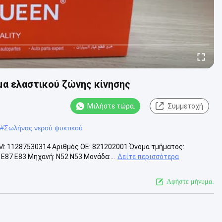
α ελαστικού ζώνης κίνησης
Μιλήστε τώρα.
Συμμετοχή
#
Σωλήνας νερού ψυκτικού
: 11287530314 Αριθμός ΟΕ: 821202001 Όνομα τμήματος:
E87 E83 Μηχανή: N52 N53 Μονάδα:...
Δείτε περισσότερα
Αφήστε μήνυμα.