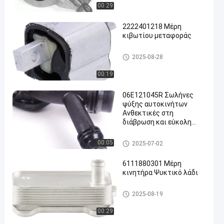
00:29
2222401218 Μέρη
κιβωτίου μεταφοράς
Τμήματα αυτοκινήτων
2025-08-28
00:19
06E121045R Σωλήνες
ψύξης αυτοκινήτων
Ανθεκτικές στη
διάβρωση και εύκολη
εγκατάσταση
Τμήματα αυτοκινήτων
00:05
2025-07-02
6111880301 Μέρη
κινητήρα Ψυκτικό λάδι
Τμήματα αυτοκινήτων
2025-08-19
00:29