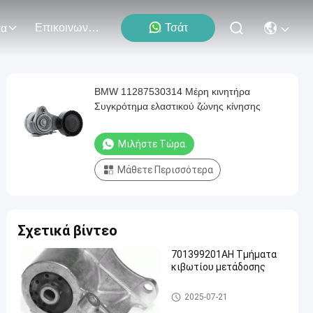
Επικοινωνήστε Μαζί Μας
Τσάτ
τα
BMW 11287530314 Μέρη κινητήρα
Συγκρότημα ελαστικού ζώνης κίνησης
Μιλήστε Τώρα.
Μάθετε Περισσότερα
Σχετικά βίντεο
701399201AH Τμήματα
κιβωτίου μετάδοσης
Τμήματα αυτοκινήτων
2025-07-21