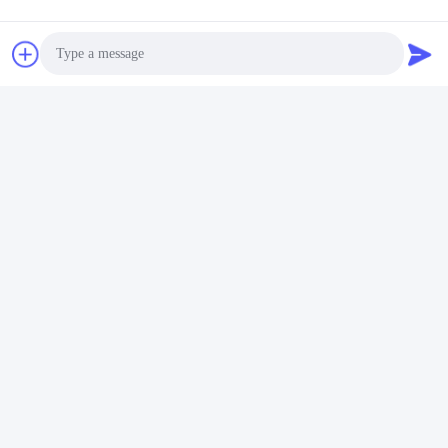
Photo
Video Call
Audio Call