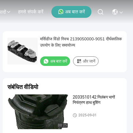
हमसे संपर्क करें
अब बात करें
पादों
मर्सिडीज विंडो स्विच 2139050000-9051 दीर्घकालिक
उपयोग के लिए समायोज्य
अब बात करें
और जानें
संबंधित वीडियो
2033510142 निलंबन भागों
नियंत्रण हाथ बुशिंग
Car Suspension Bushing
2025-09-01
00:25