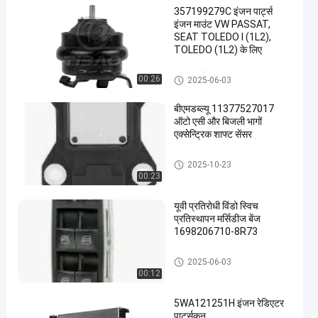
357199279C इंजन पार्ट्स
इंजन माउंट VW PASSAT,
SEAT TOLEDO I (1L2),
TOLEDO (1L2) के लिए
इंजन माउंटिंग
00:26
2025-06-03
बीएमडब्ल्यू 11377527017
ऑटो एसी और बिजली भागों
एक्सेन्ट्रिक शाफ्ट सेंसर
Auto Parts Sensor
2025-10-23
00:23
यूवी प्रतिरोधी विंडो स्विच
प्रतिस्थापन मर्सिडीज बेंज
1698206710-8R73
Car Parts Switch
2025-06-03
00:12
5WA121251H इंजन रेडिएटर
पार्ट्सकून