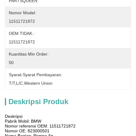
PARTSQUEEN
Nomor Model:
11511721872
OEM TIDAK.:
11511721872
Kuantitas Min Order:
50
Syarat-Syarat Pembayaran:
T/T,L/C,Western Union
Deskripsi Produk
Deskripsi
Pabrik Mobil: BMW
Nomor referensi OEM: 11511721872
Nomor OE: 823000501
Nama Bagian: Pompa Air