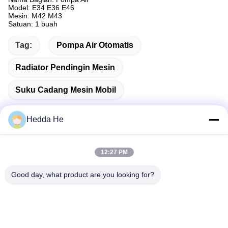
Model: E34 E36 E46
Mesin: M42 M43
Satuan: 1 buah
Tag:
Pompa Air Otomatis
Radiator Pendingin Mesin
Suku Cadang Mesin Mobil
Hedda He
Kontak Cepat
12:27 PM
Good day, what product are you looking for?
Alamat
Ruang # 1609, Northwest Lake Center Building A1, Wuhan
Central Business District (CBD), Kota Wuhan, Cina
Telp