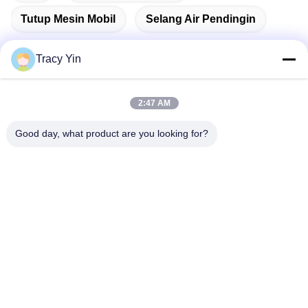
Tutup Mesin Mobil
Selang Air Pendingin
Tracy Yin
Kontak Cepat
2:47 AM
Good day, what product are you looking for?
Alamat
Ruang # 1609, Northwest Lake Center Building A1, Wuhan
Central Business District (CBD), Kota Wuhan, Cina
Telp
86-27-84889388
E-mail
Ada.Zhang@tonnano.com