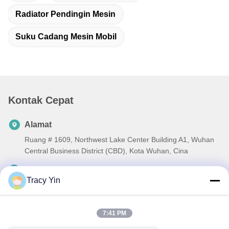
Radiator Pendingin Mesin
Suku Cadang Mesin Mobil
Kontak Cepat
Alamat
Ruang # 1609, Northwest Lake Center Building A1, Wuhan
Central Business District (CBD), Kota Wuhan, Cina
Telp
Tracy Yin
86-27-84889388
E-mail
7:41 PM
Ada.Zhang@tonnano.com