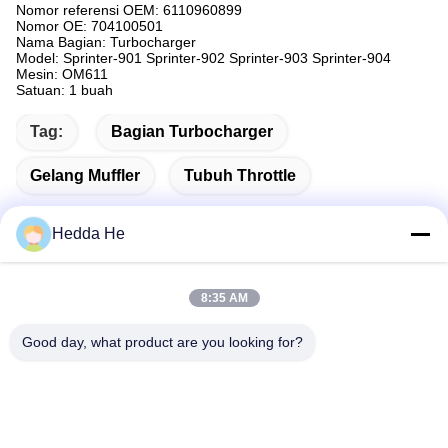
Nomor referensi OEM: 6110960899
Nomor OE: 704100501
Nama Bagian: Turbocharger
Model: Sprinter-901 Sprinter-902 Sprinter-903 Sprinter-904
Mesin: OM611
Satuan: 1 buah
Tag:
Bagian Turbocharger
Gelang Muffler
Tubuh Throttle
Hedda He
Kontak Cepat
8:35 AM
Good day, what product are you looking for?
Alamat
Ruang # 1609, Northwest Lake Center Building A1, Wuhan
Central Business District (CBD), Kota Wuhan, Cina
Telp