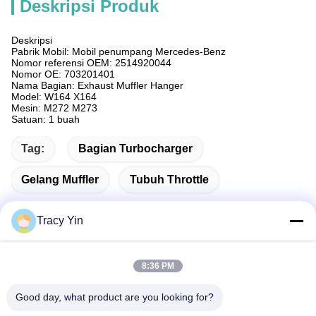
Deskripsi Produk
Deskripsi
Pabrik Mobil: Mobil penumpang Mercedes-Benz
Nomor referensi OEM: 2514920044
Nomor OE: 703201401
Nama Bagian: Exhaust Muffler Hanger
Model: W164 X164
Mesin: M272 M273
Satuan: 1 buah
Tag:
Bagian Turbocharger
Gelang Muffler
Tubuh Throttle
Tracy Yin
Kontak Cepat
8:36 PM
Good day, what product are you looking for?
Alamat