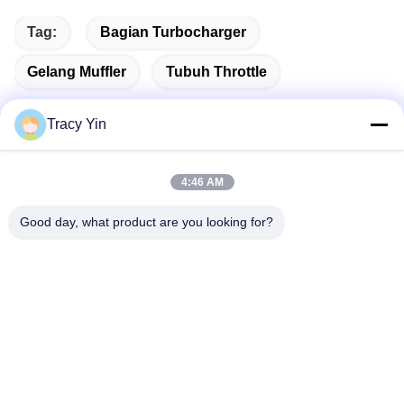
Tag:
Bagian Turbocharger
Gelang Muffler
Tubuh Throttle
Tracy Yin
Kontak Cepat
4:46 AM
Good day, what product are you looking for?
Alamat
Ruang # 1609, Northwest Lake Center Building A1, Wuhan
Central Business District (CBD), Kota Wuhan, Cina
Telp
86-27-84889388
E-mail
Ada.Zhang@tonnano.com