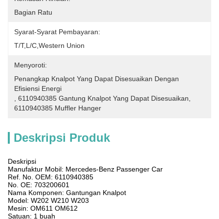
Bagian Ratu
Syarat-Syarat Pembayaran:
T/T,L/C,Western Union
Menyoroti:
Penangkap Knalpot Yang Dapat Disesuaikan Dengan 
Efisiensi Energi
, 
6110940385 Gantung Knalpot Yang Dapat Disesuaikan
, 
6110940385 Muffler Hanger
Deskripsi Produk
Deskripsi
Manufaktur Mobil: Mercedes-Benz Passenger Car
Ref. No. OEM: 6110940385
No. OE: 703200601
Nama Komponen: Gantungan Knalpot
Model: W202 W210 W203
Mesin: OM611 OM612
Satuan: 1 buah