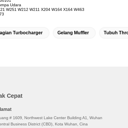
900101
ompa Udara
221 W251 W212 W211 X204 W164 X164 W463
73
agian Turbocharger
Gelang Muffler
Tubuh Thro
ak Cepat
lamat
uang # 1609, Northwest Lake Center Building A1, Wuhan
entral Business District (CBD), Kota Wuhan, Cina