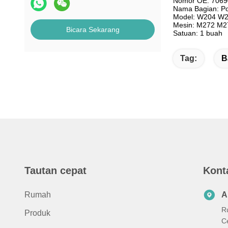
Nomor OE: 706
Nama Bagian: P
Model: W204 W
Mesin: M272 M2
Bicara Sekarang
Satuan: 1 buah
Tag:
B
Tautan cepat
Kont
Rumah
A
R
Produk
C