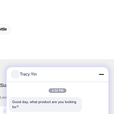
ttle
Tracy Yin
Surat Kabar Kami
3:32 PM
Langganan buletin kami untuk diskon dan banyak lagi.
Good day, what product are you looking 
for?