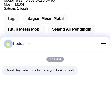
Model: W124 W202 W210 W463
Mesin: M104
Satuan: 1 buah
Tag:
Bagian Mesin Mobil
Tutup Mesin Mobil
Selang Air Pendingin
Hedda He
Kontak Cepat
5:12 AM
Good day, what product are you looking for?
Alamat
Ruang # 1609, Northwest Lake Center Building A1, Wuhan
Central Business District (CBD), Kota Wuhan, Cina
Telp
86-27-84889388
E-mail