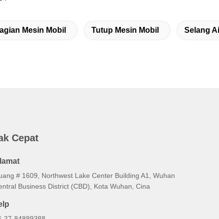
agian Mesin Mobil
Tutup Mesin Mobil
Selang A
ak Cepat
lamat
uang # 1609, Northwest Lake Center Building A1, Wuhan
entral Business District (CBD), Kota Wuhan, Cina
elp
6-27-84889388