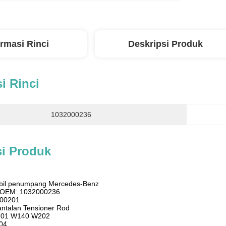
ormasi Rinci
Deskripsi Produk
i Rinci
1032000236
si Produk
obil penumpang Mercedes-Benz
i OEM: 1032000236
700201
ntalan Tensioner Rod
201 W140 W202
04