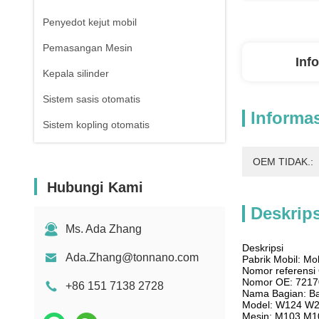
Penyedot kejut mobil
Pemasangan Mesin
Inf
Kepala silinder
Sistem sasis otomatis
Informas
Sistem kopling otomatis
OEM TIDAK.:
Hubungi Kami
Deskrip
Ms. Ada Zhang
Deskripsi
Ada.Zhang@tonnano.com
Pabrik Mobil: M
Nomor referens
Nomor OE: 721
+86 151 7138 2728
Nama Bagian: Ba
Model: W124 W
Mesin: M103 M1