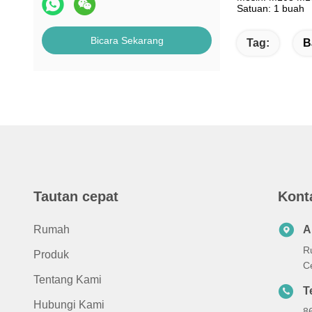
Satuan: 1 buah
Bicara Sekarang
Tag:
B
Tautan cepat
Kont
Rumah
A
R
Produk
C
Tentang Kami
T
Hubungi Kami
8