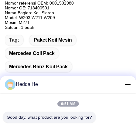
Nomor referensi OEM: 0001502980
Nomor OE: 718400501
Nama Bagian: Koil Siaran
Model: W203 W211 W209
Mesin: M271
Satuan: 1 buah
Tag:
Paket Koil Mesin
Mercedes Coil Pack
Mercedes Benz Koil Pack
Hedda He
Kontak Cepat
6:51 AM
Good day, what product are you looking for?
Alamat
Ruang # 1609, Northwest Lake Center Building A1, Wuhan
Central Business District (CBD), Kota Wuhan, Cina