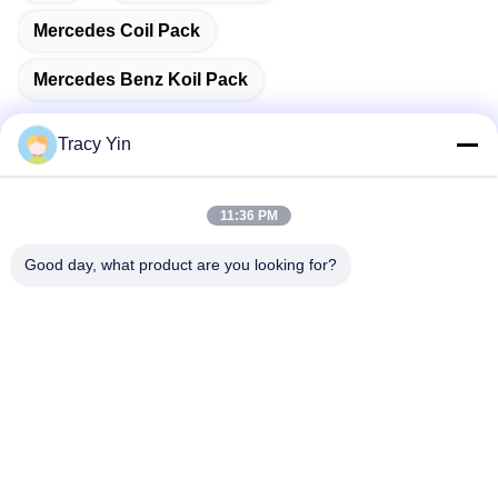
Mercedes Coil Pack
Mercedes Benz Koil Pack
Tracy Yin
Kontak Cepat
11:36 PM
Good day, what product are you looking for?
Alamat
Ruang # 1609, Northwest Lake Center Building A1, Wuhan
Central Business District (CBD), Kota Wuhan, Cina
Telp
86-27-84889388
E-mail
Ada.Zhang@tonnano.com