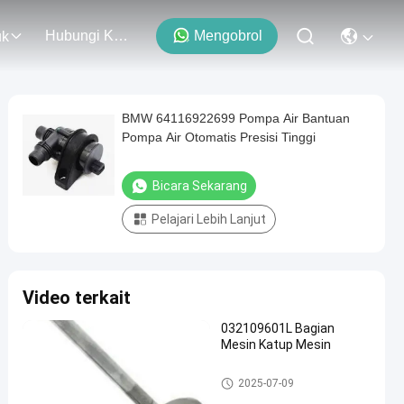
Hubungi Kami
Mengobrol
uk
BMW 64116922699 Pompa Air Bantuan
Pompa Air Otomatis Presisi Tinggi
Bicara Sekarang
Pelajari Lebih Lanjut
Video terkait
032109601L Bagian
Mesin Katup Mesin
Suku Cadang Mesin Mobil
2025-07-09