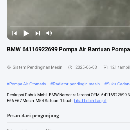
BMW 64116922699 Pompa Air Bantuan Pompa A
Sistem Pendinginan Mesin
2025-06-03
121 tampi
#
Pompa Air Otomatis
#
Radiator pendingin mesin
#
Suku Cadang
Deskripsi Pabrik Mobil: BMW Nomor referensi OEM: 64116922699 
E66 E67 Mesin: M54 Satuan: 1 buah
Lihat Lebih Lanjut
Pesan dari pengunjung