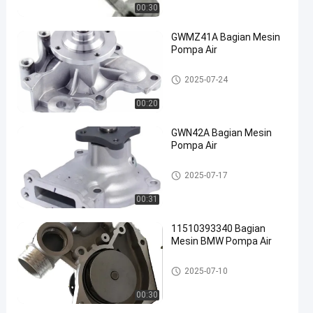
00:30
GWMZ41A Bagian Mesin
Pompa Air
Auto Water Pump
2025-07-24
00:20
GWN42A Bagian Mesin
Pompa Air
Auto Water Pump
2025-07-17
00:31
11510393340 Bagian
Mesin BMW Pompa Air
Auto Water Pump
2025-07-10
00:30