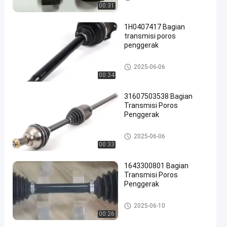
00:31
1H0407417 Bagian
transmisi poros
penggerak
Sistem sasis otomatis
2025-06-06
00:34
31607503538 Bagian
Transmisi Poros
Penggerak
Sistem sasis otomatis
2025-06-06
00:33
1643300801 Bagian
Transmisi Poros
Penggerak
Sistem sasis otomatis
2025-06-10
00:26