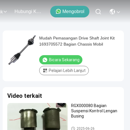
Hubungi Kami
Mengobrol
uk
Mudah Pemasangan Drive Shaft Joint Kit
1693705572 Bagian Chassis Mobil
Bicara Sekarang
Pelajari Lebih Lanjut
Video terkait
RGX000080 Bagian
Suspensi Kontrol Lengan
Busing
Car Suspension Bushing
2025-06-26