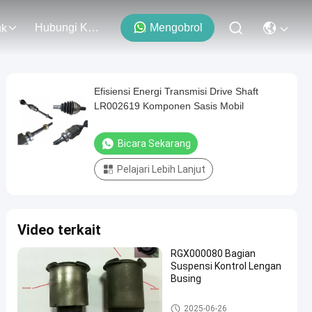
Hubungi Kami
Mengobrol
uk
Efisiensi Energi Transmisi Drive Shaft
LR002619 Komponen Sasis Mobil
Bicara Sekarang
Pelajari Lebih Lanjut
Video terkait
RGX000080 Bagian
Suspensi Kontrol Lengan
Busing
Car Suspension Bushing
2025-06-26