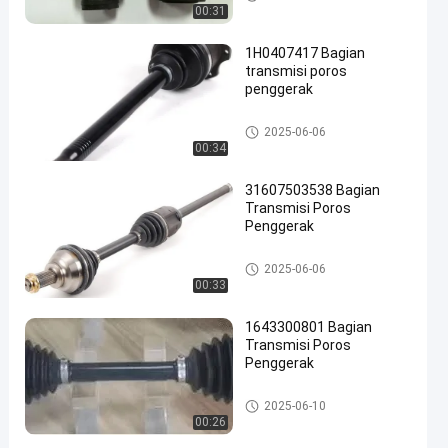
00:31
1H0407417 Bagian
transmisi poros
penggerak
Sistem sasis otomatis
2025-06-06
00:34
31607503538 Bagian
Transmisi Poros
Penggerak
Sistem sasis otomatis
2025-06-06
00:33
1643300801 Bagian
Transmisi Poros
Penggerak
Sistem sasis otomatis
2025-06-10
00:26