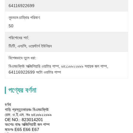
64116922699
ন্যূনতম চাহিদার পরিমাণ:
50
পরিশোধের শর্ত:
টি/টি, এল/সি, ওয়েস্টার্ন ইউনিয়ন
বিশেষভাবে তুলে ধরা:
বিএমডব্লিউ অক্জিলিয়ারি ওয়াটার পাম্প
, 
৬৪১১৬৯২২৬৯৯ সহায়ক জল পাম্প
, 
64116922699 অটো ওয়াটার পাম্প
পণ্যের বর্ণনা
বর্ণনা
গাড়ি প্রস্তুতকারকঃ বিএমডব্লিউ
রেফ. ও.ই.এম. নংঃ ৬৪১৬৯২২৬৯৯
OE NO.: 823014201
অংশের নামঃ অক্জিলিয়ারী জল পাম্প
মডেলঃ E65 E66 E67