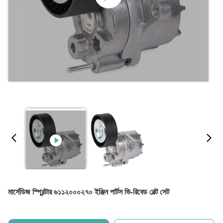
মার্সেডিজ স্প্রিন্টার ৬১১২০০০২৭০ ইঞ্জিন পার্টস ভি-রিবেড বেল্ট সেট