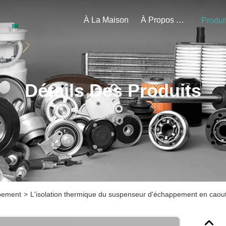
À La Maison
À Propos De Nous
Produi
Détails Des Produits
pement
>
L'isolation thermique du suspenseur d'échappement en ca