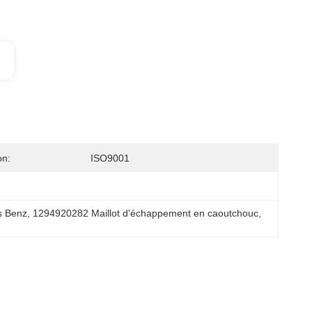
on:
ISO9001
s Benz
, 
1294920282 Maillot d'échappement en caoutchouc
, 