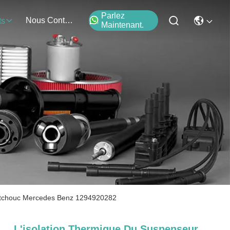
Parlez
Nous Contacter
ts
Maintenant.
outchouc Mercedes Benz 1294920282
L'isolation Thermique Du Suspenseur